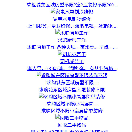
求租城东区域房型不限2室2卫装修不限200...
家电水电制冷维修
上门服务，专业维修，液晶电视，冰箱冰...
求职厨师工作
求职厨师工作 各种火锅。家常菜。早点。...
司机或普工
本人男，28.有c本，驾龄5年，有从业资格...
求购城东区域房型不限...
求购城东区域房型不限装修不限
求购区域不限小高层简...
求购区域不限小高层简单装修
回收二手物品