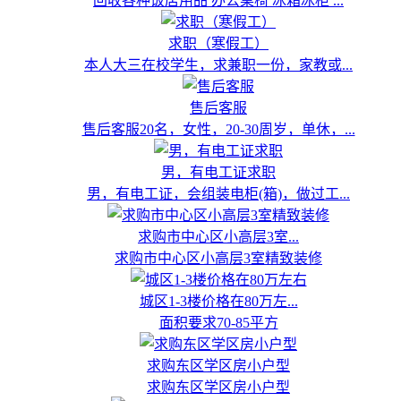
回收各种饭店用品 办公桌椅 冰箱冰柜 ...
求职（寒假工）
本人大三在校学生，求兼职一份，家教或...
售后客服
售后客服20名，女性，20-30周岁，单休，...
男，有电工证求职
男，有电工证，会组装电柜(箱)，做过工...
求购市中心区小高层3室...
求购市中心区小高层3室精致装修
城区1-3楼价格在80万左...
面积要求70-85平方
求购东区学区房小户型
求购东区学区房小户型