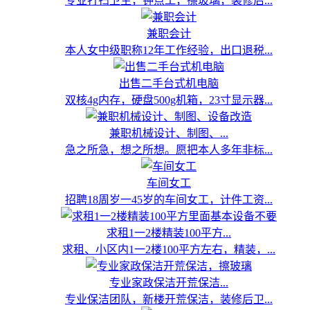
专业打扫卫生，钟点工，擦玻璃，装修后...
兼职会计
本人女中级职称12年工作经验，出口退税...
出售二手台式机电脑
双核4g内存，硬盘500g机箱，23寸显示器...
兼职机械设计、制图、...
急之所急，想之所想。愿把本人多年非标...
车间女工
招聘18周岁一45岁的车间女工，计件工资...
求租1一2楼精装100平方...
求租、小区内1一2楼100平方左右，精装，...
专业家政保洁开荒保洁...
专业保洁团队，新楼开荒保洁，装修后卫...