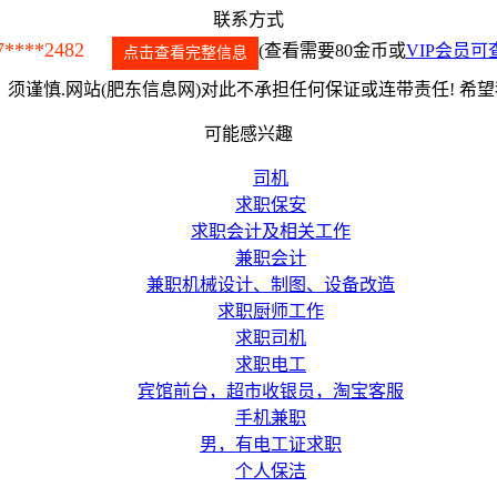
联系方式
7****2482
(查看需要80金币或
VIP会员可
点击查看完整信息
须谨慎.网站(肥东信息网)对此不承担任何保证或连带责任! 希
可能感兴趣
司机
求职保安
求职会计及相关工作
兼职会计
兼职机械设计、制图、设备改造
求职厨师工作
求职司机
求职电工
宾馆前台，超市收银员，淘宝客服
手机兼职
男，有电工证求职
个人保洁