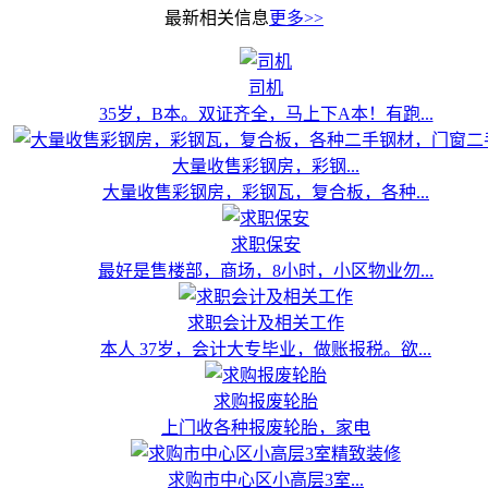
最新相关信息
更多>>
司机
35岁，B本。双证齐全，马上下A本！有跑...
大量收售彩钢房，彩钢...
大量收售彩钢房，彩钢瓦，复合板，各种...
求职保安
最好是售楼部，商场，8小时，小区物业勿...
求职会计及相关工作
本人 37岁，会计大专毕业，做账报税。欲...
求购报废轮胎
上门收各种报废轮胎，家电
求购市中心区小高层3室...