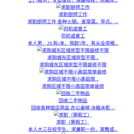
上门服务，专业维修，液晶电视，冰箱冰...
求职厨师工作
求职厨师工作 各种火锅。家常菜。早点。...
司机或普工
本人男，28.有c本，驾龄5年，有从业资格...
求购城东区域房型不限...
求购城东区域房型不限装修不限
求购区域不限小高层简...
求购区域不限小高层简单装修
回收二手物品
回收各种饭店用品 办公桌椅 冰箱冰柜 ...
求职（寒假工）
本人大三在校学生，求兼职一份，家教或...