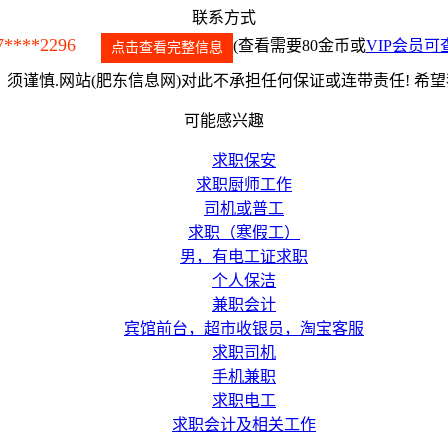
联系方式
7****2296
(查看需要80金币或
VIP会员可
点击查看完整信息
须谨慎.网站(肥东信息网)对此不承担任何保证或连带责任! 希
可能感兴趣
求职保安
求职厨师工作
司机或普工
求职（寒假工）
男，有电工证求职
个人保洁
兼职会计
宾馆前台，超市收银员，淘宝客服
求职司机
手机兼职
求职电工
求职会计及相关工作